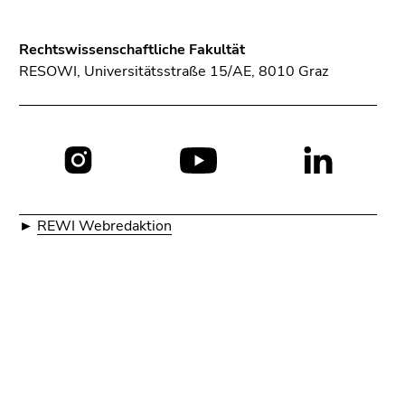
4)
Zu
den
Rechtswissenschaftliche Fakultät
Zusatzinformationen
RESOWI, Universitätsstraße 15/AE, 8010 Graz
(Zugriffstaste
5)
Zu
den
Seiteneinstellungen
Social
(Benutzer/Sprache)
Media:
(Zugriffstaste
►
REWI Webredaktion
8)
Zur
Suche
(Zugriffstaste
9)
Ende
dieses